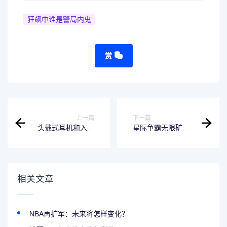
狂飙中谁是警局内鬼
赏
上一篇
下一篇
头戴式耳机和入耳
星际争霸无限矿地
式耳机哪个对听力
图的玩法介绍
更有害？
相关文章
NBA再扩军：未来将怎样变化？