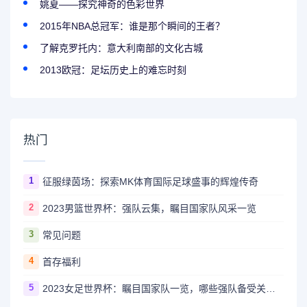
姚夏——探究神奇的色彩世界
2015年NBA总冠军：谁是那个瞬间的王者？
了解克罗托内：意大利南部的文化古城
2013欧冠：足坛历史上的难忘时刻
热门
1
征服绿茵场：探索MK体育国际足球盛事的辉煌传奇
2
2023男篮世界杯：强队云集，瞩目国家队风采一览
3
常见问题
4
首存福利
5
2023女足世界杯：瞩目国家队一览，哪些强队备受关注？