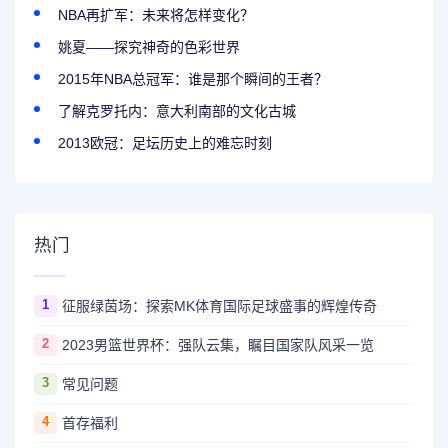
NBA再扩军：未来将怎样变化？
姚夏——探究神奇的色彩世界
2015年NBA总冠军：谁是那个瞬间的王者？
了解克罗托内：意大利南部的文化古城
2013欧冠：足坛历史上的难忘时刻
热门
1
征服绿茵场：探索MK体育国际足球盛事的辉煌传奇
2
2023男篮世界杯：强队云集，瞩目国家队风采一览
3
常见问题
4
首存福利