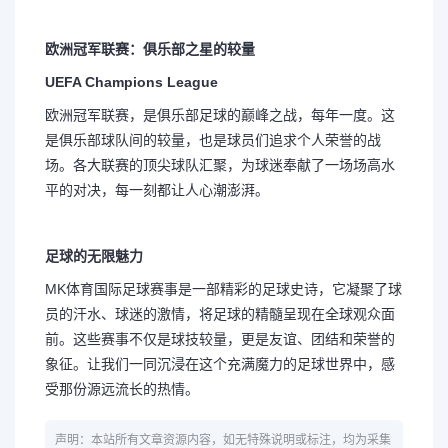
欧洲冠军联赛：俱乐部之星的较量
UEFA Champions League
欧洲冠军联赛，是俱乐部足球的巅峰之战，每年一度。这
是俱乐部球队间的较量，也是球员们追求个人荣誉的战
场。各大联赛的顶尖球队汇聚，为球迷奉献了一场场高水
平的对决，每一刻都让人心潮澎湃。
足球的无限魅力
MK体育国际足球赛事是一部精彩的足球史诗，它凝聚了球
员的汗水、球迷的激情，将足球的精髓呈现在全球观众面
前。这些赛事不仅是球技较量，更是友谊、团结和荣誉的
象征。让我们一同沉浸在这个充满魔力的足球世界中，感
受那份源远流长的热情。
声明：本站所有文章资源内容，如无特殊说明或标注，均为采集