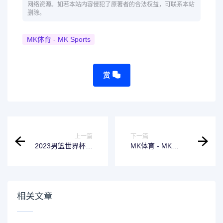
网络资源。如若本站内容侵犯了原著者的合法权益，可联系本站
删除。
MK体育 - MK Sports
赏
上一篇
下一篇
2023男篮世界杯：
MK体育 - MK
强队云集，瞩目国
Sports |畅享国际体
家队风采一览
育盛事的精彩时刻
相关文章