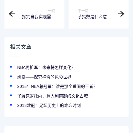
上一篇
下一篇
探究自我实现需求
茅指数是什么意
——马斯洛需求理
思？了解一下这个
论的最高层次
新概念-标题
相关文章
NBA再扩军：未来将怎样变化？
姚夏——探究神奇的色彩世界
2015年NBA总冠军：谁是那个瞬间的王者？
了解克罗托内：意大利南部的文化古城
2013欧冠：足坛历史上的难忘时刻