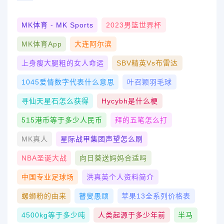
MK体育 - MK Sports
2023男篮世界杯
MK体育App
大连阿尔滨
上身瘦大腿粗的女人命运
SBV精英vs布雷达
1045爱情数字代表什么意思
叶召颖羽毛球
寻仙天星石怎么获得
Hycybh是什么梗
515港币等于多少人民币
拜的五笔怎么打
MK真人
星际战甲集团声望怎么刷
NBA圣诞大战
向日葵送妈妈合适吗
中国专业足球场
洪真英个人资料简介
螺蛳粉的由来
瞽叟愚顽
苹果13全系列价格表
4500kg等于多少吨
人类起源于多少年前
半马