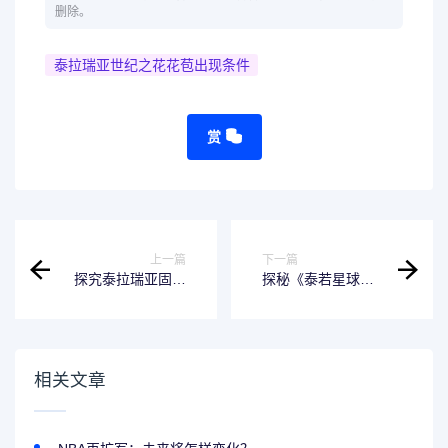
删除。
泰拉瑞亚世纪之花花苞出现条件
赏
上一篇
下一篇
探究泰拉瑞亚固化
探秘《泰若星球第
机的神奇力量
一季》：星球生态
珍奇多样
相关文章