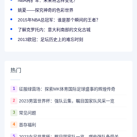
NBA再扩军：未来将怎样变化？
姚夏——探究神奇的色彩世界
2015年NBA总冠军：谁是那个瞬间的王者？
了解克罗托内：意大利南部的文化古城
2013欧冠：足坛历史上的难忘时刻
热门
1
征服绿茵场：探索MK体育国际足球盛事的辉煌传奇
2
2023男篮世界杯：强队云集，瞩目国家队风采一览
3
常见问题
4
首存福利
5
2023女足世界杯：瞩目国家队一览，哪些强队备受关注？