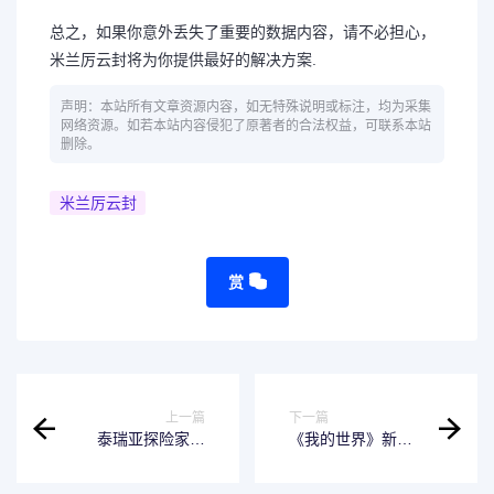
总之，如果你意外丢失了重要的数据内容，请不必担心，
米兰厉云封将为你提供最好的解决方案.
声明：本站所有文章资源内容，如无特殊说明或标注，均为采集
网络资源。如若本站内容侵犯了原著者的合法权益，可联系本站
删除。
米兰厉云封
赏
上一篇
下一篇
泰瑞亚探险家协
《我的世界》新生
会：探索未知领域
物“海之眷顾”有什
的先锋
么用？