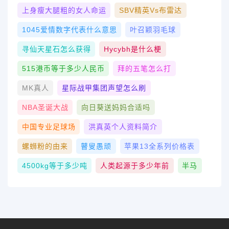
上身瘦大腿粗的女人命运
SBV精英vs布雷达
1045爱情数字代表什么意思
叶召颖羽毛球
寻仙天星石怎么获得
Hycybh是什么梗
515港币等于多少人民币
拜的五笔怎么打
MK真人
星际战甲集团声望怎么刷
NBA圣诞大战
向日葵送妈妈合适吗
中国专业足球场
洪真英个人资料简介
螺蛳粉的由来
瞽叟愚顽
苹果13全系列价格表
4500kg等于多少吨
人类起源于多少年前
半马