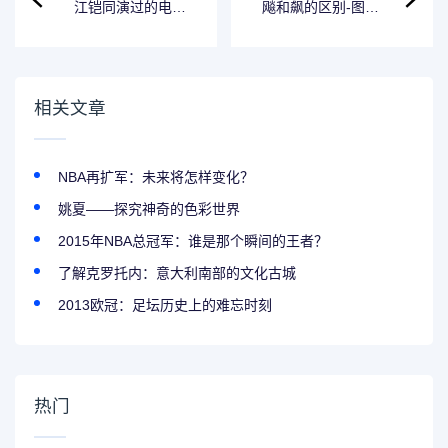
江铠同演过的电视
飚和飙的区别-图文
剧大全-知道你喜欢
科普
江铠同，这里有部
他的作品你不能错
过!
相关文章
NBA再扩军：未来将怎样变化？
姚夏——探究神奇的色彩世界
2015年NBA总冠军：谁是那个瞬间的王者？
了解克罗托内：意大利南部的文化古城
2013欧冠：足坛历史上的难忘时刻
热门