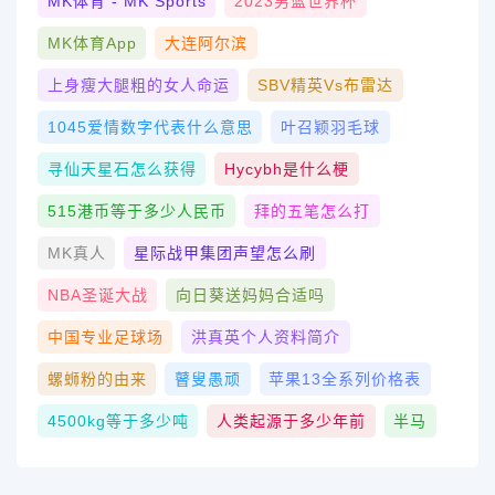
MK体育 - MK Sports
2023男篮世界杯
MK体育App
大连阿尔滨
上身瘦大腿粗的女人命运
SBV精英vs布雷达
1045爱情数字代表什么意思
叶召颖羽毛球
寻仙天星石怎么获得
Hycybh是什么梗
515港币等于多少人民币
拜的五笔怎么打
MK真人
星际战甲集团声望怎么刷
NBA圣诞大战
向日葵送妈妈合适吗
中国专业足球场
洪真英个人资料简介
螺蛳粉的由来
瞽叟愚顽
苹果13全系列价格表
4500kg等于多少吨
人类起源于多少年前
半马