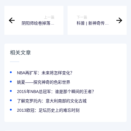
上一篇
下一篇
阴阳师绘卷掉落率
科普 | 新神奇传说
高的地方推荐
3：新时代的冒险开
始了！
相关文章
NBA再扩军：未来将怎样变化？
姚夏——探究神奇的色彩世界
2015年NBA总冠军：谁是那个瞬间的王者？
了解克罗托内：意大利南部的文化古城
2013欧冠：足坛历史上的难忘时刻