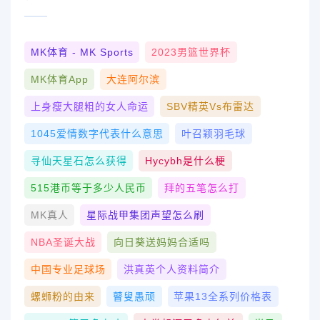
MK体育 - MK Sports
2023男篮世界杯
MK体育App
大连阿尔滨
上身瘦大腿粗的女人命运
SBV精英vs布雷达
1045爱情数字代表什么意思
叶召颖羽毛球
寻仙天星石怎么获得
Hycybh是什么梗
515港币等于多少人民币
拜的五笔怎么打
MK真人
星际战甲集团声望怎么刷
NBA圣诞大战
向日葵送妈妈合适吗
中国专业足球场
洪真英个人资料简介
螺蛳粉的由来
瞽叟愚顽
苹果13全系列价格表