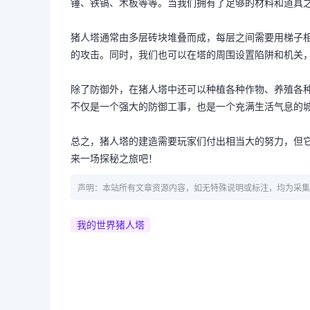
锤、铁镐、木板等等。当我们拥有了足够的材料和道具
猪人塔通常由多层砖块堆叠而成，每层之间需要用梯子
的攻击。同时，我们也可以在塔的周围设置陷阱和机关
除了防御外，在猪人塔中还可以种植各种作物、养殖各
不仅是一个强大的防御工事，也是一个充满生活气息的
总之，猪人塔的建造需要玩家们付出相当大的努力，但
来一场探秘之旅吧！
声明：本站所有文章资源内容，如无特殊说明或标注，均为采集
我的世界猪人塔