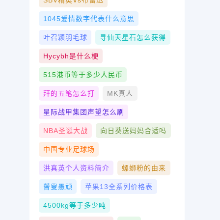
SBV精英vs布雷达
1045爱情数字代表什么意思
叶召颖羽毛球
寻仙天星石怎么获得
Hycybh是什么梗
515港币等于多少人民币
拜的五笔怎么打
MK真人
星际战甲集团声望怎么刷
NBA圣诞大战
向日葵送妈妈合适吗
中国专业足球场
洪真英个人资料简介
螺蛳粉的由来
瞽叟愚顽
苹果13全系列价格表
4500kg等于多少吨