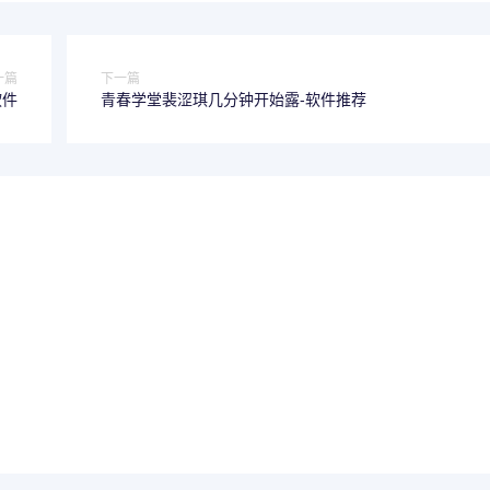
一篇
下一篇
软件
青春学堂裴涩琪几分钟开始露-软件推荐