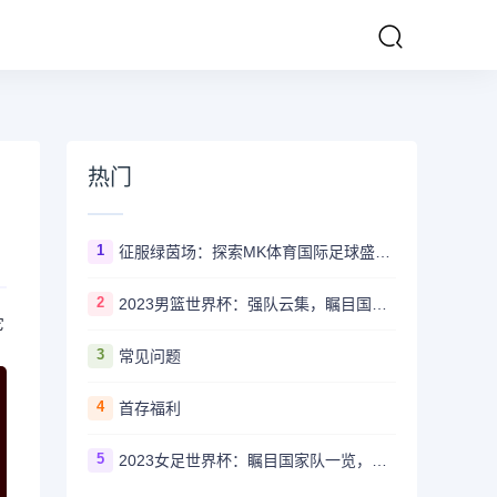
热门
1
征服绿茵场：探索MK体育国际足球盛事的辉煌传奇
2
2023男篮世界杯：强队云集，瞩目国家队风采一览
它
3
常见问题
4
首存福利
5
2023女足世界杯：瞩目国家队一览，哪些强队备受关注？