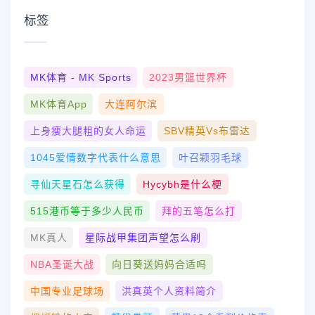
标签
MK体育 - MK Sports
2023男篮世界杯
MK体育App
大连阿尔滨
上身瘦大腿粗的女人命运
SBV精英vs布雷达
1045爱情数字代表什么意思
叶召颖羽毛球
寻仙天星石怎么获得
Hycybh是什么梗
515港币等于多少人民币
拜的五笔怎么打
MK真人
星际战甲集团声望怎么刷
NBA圣诞大战
向日葵送妈妈合适吗
中国专业足球场
洪真英个人资料简介