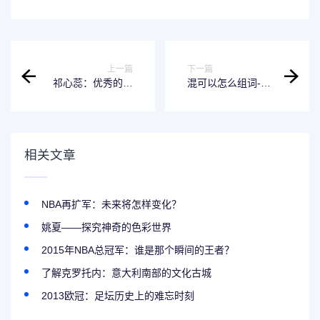
上一篇
下一篇
祁心蕊：优秀的个
混可以怎么组词-玩
人时间管理软件
转词语组合
相关文章
NBA再扩军：未来将怎样变化？
姚夏——探究神奇的色彩世界
2015年NBA总冠军：谁是那个瞬间的王者？
了解克罗托内：意大利南部的文化古城
2013欧冠：足坛历史上的难忘时刻