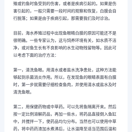
殖或钓鱼时鱼受到的伤害，或者是疾病引起的。如果是伤
害引起的，一般只需要一段时间的观察和恢复，白膜会自
行脱落；如果是由于疾病引起，那需要我们及时诊治。
目前，海水养殖过程中出现鱼眼睛白膜的原因可能还不是
很明确。一些专家认为，这与饲养环境有关，如水质不洁
净，或对鱼生长有不良影响的水生动物残留物等。因此可
以考虑下面的治疗方法：
第一，清洗鱼眼。用清水或者盐水洗净患处，这种方法能
够起到杀菌消炎作用。所以，在发现鱼的眼睛表面有白膜
时，第一步就需要仔细检查鱼肉，并使用清水或盐水及时
清洗鱼眼。
第二，用保健药物或中草药。可以先将鱼隔离开来。然后
按一定比例溶解药品，再加一些水，将药品直接倒入鱼缸
中，并搅拌一下，使药品均匀分布。当然也可以使用中草
药，将中药药渣加水煮沸后，让水温降至适当范围后温和