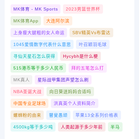
MK体育 - MK Sports
2023男篮世界杯
MK体育App
大连阿尔滨
上身瘦大腿粗的女人命运
SBV精英vs布雷达
1045爱情数字代表什么意思
叶召颖羽毛球
寻仙天星石怎么获得
Hycybh是什么梗
515港币等于多少人民币
拜的五笔怎么打
MK真人
星际战甲集团声望怎么刷
NBA圣诞大战
向日葵送妈妈合适吗
中国专业足球场
洪真英个人资料简介
螺蛳粉的由来
瞽叟愚顽
苹果13全系列价格表
4500kg等于多少吨
人类起源于多少年前
半马