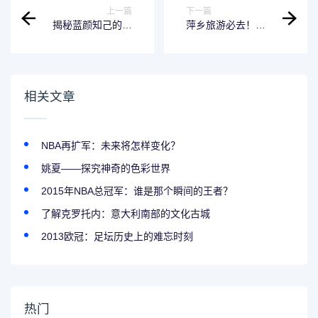
上一篇
下一篇
揭秘蓝颜知己的真
萍乡旅游必去！这
正含义
十大景点不可错过
相关文章
NBA再扩军：未来将怎样变化？
姚夏——探究神奇的色彩世界
2015年NBA总冠军：谁是那个瞬间的王者？
了解克罗托内：意大利南部的文化古城
2013欧冠：足坛历史上的难忘时刻
热门