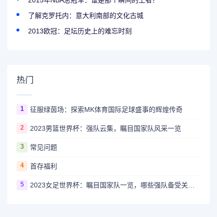
2015年NBA总冠军：谁是那个瞬间的王者？
了解克罗托内：意大利南部的文化古城
2013欧冠：足坛历史上的难忘时刻
热门
1
征服绿茵场：探索MK体育国际足球盛事的辉煌传奇
2
2023男篮世界杯：强队云集，瞩目国家队风采一览
3
常见问题
4
首存福利
5
2023女足世界杯：瞩目国家队一览，哪些强队备受关注？