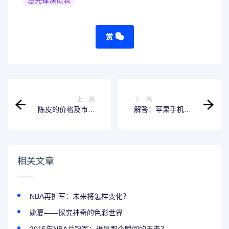
赏
上一篇
下一篇
陈皮的价格及市场
解答：苹果手机出
价
现iTunes怎么解开-
专业技巧
相关文章
NBA再扩军：未来将怎样变化？
姚夏——探究神奇的色彩世界