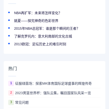
NBA再扩军：未来将怎样变化？
姚夏——探究神奇的色彩世界
2015年NBA总冠军：谁是那个瞬间的王者？
了解克罗托内：意大利南部的文化古城
2013欧冠：足坛历史上的难忘时刻
热门
1
征服绿茵场：探索MK体育国际足球盛事的辉煌传奇
2
2023男篮世界杯：强队云集，瞩目国家队风采一览
3
常见问题