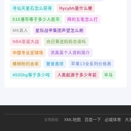
寻仙天星石怎么获得
Hycybh是什么梗
515港币等于多少人民币
拜的五笔怎么打
MK真人
星际战甲集团声望怎么刷
NBA圣诞大战
向日葵送妈妈合适吗
中国专业足球场
洪真英个人资料简介
螺蛳粉的由来
瞽叟愚顽
苹果13全系列价格表
4500kg等于多少吨
人类起源于多少年前
半马
XML地图
百度一下
必威体育
大
友情链接：