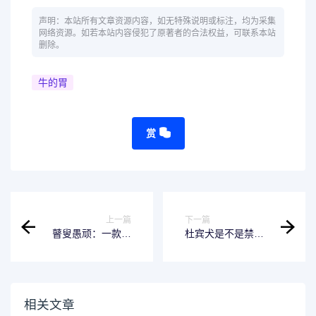
声明：本站所有文章资源内容，如无特殊说明或标注，均为采集
网络资源。如若本站内容侵犯了原著者的合法权益，可联系本站
删除。
牛的胃
赏
上一篇
下一篇
瞽叟愚顽：一款适
杜宾犬是不是禁养-
合初学者的视频编
保持客观看待这一
辑软件
问题
相关文章