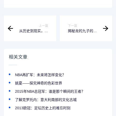
上一篇
下一篇
从历史到现实，了
揭秘龙的九子的叫
解黄金建立时间-标
法-名字由来与寓意
题
相关文章
NBA再扩军：未来将怎样变化？
姚夏——探究神奇的色彩世界
2015年NBA总冠军：谁是那个瞬间的王者？
了解克罗托内：意大利南部的文化古城
2013欧冠：足坛历史上的难忘时刻