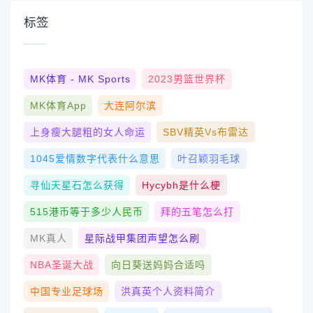
标签
MK体育 - MK Sports
2023男篮世界杯
MK体育App
大连阿尔滨
上身瘦大腿粗的女人命运
SBV精英vs布雷达
1045爱情数字代表什么意思
叶召颖羽毛球
寻仙天星石怎么获得
Hycybh是什么梗
515港币等于多少人民币
拜的五笔怎么打
MK真人
星际战甲集团声望怎么刷
NBA圣诞大战
向日葵送妈妈合适吗
中国专业足球场
洪真英个人资料简介