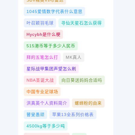
SBV精英vs布雷达
1045爱情数字代表什么意思
叶召颖羽毛球
寻仙天星石怎么获得
Hycybh是什么梗
515港币等于多少人民币
拜的五笔怎么打
MK真人
星际战甲集团声望怎么刷
NBA圣诞大战
向日葵送妈妈合适吗
中国专业足球场
洪真英个人资料简介
螺蛳粉的由来
瞽叟愚顽
苹果13全系列价格表
4500kg等于多少吨