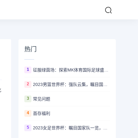
热门
1
征服绿茵场：探索MK体育国际足球盛事的辉煌传奇
2
2023男篮世界杯：强队云集，瞩目国家队风采一览
化
3
常见问题
4
首存福利
5
2023女足世界杯：瞩目国家队一览，哪些强队备受关注？