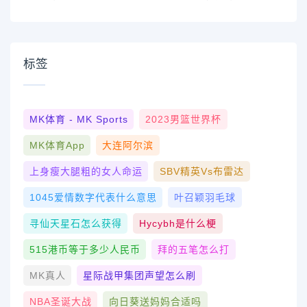
标签
MK体育 - MK Sports
2023男篮世界杯
MK体育App
大连阿尔滨
上身瘦大腿粗的女人命运
SBV精英vs布雷达
1045爱情数字代表什么意思
叶召颖羽毛球
寻仙天星石怎么获得
Hycybh是什么梗
515港币等于多少人民币
拜的五笔怎么打
MK真人
星际战甲集团声望怎么刷
NBA圣诞大战
向日葵送妈妈合适吗