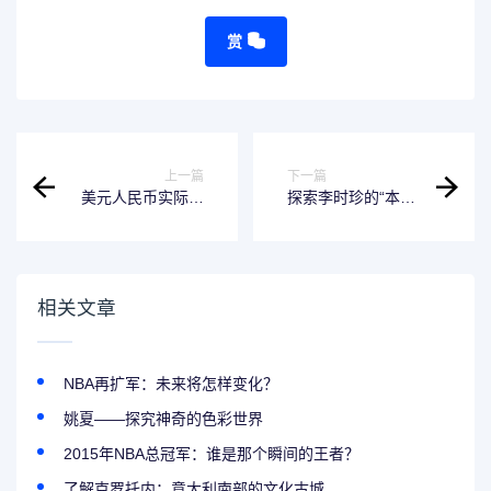
赏
上一篇
下一篇
美元人民币实际汇
探索李时珍的“本草
率究竟是怎样的？
纲目”-看看这个软
件如何帮助你了解
药材知识
相关文章
NBA再扩军：未来将怎样变化？
姚夏——探究神奇的色彩世界
2015年NBA总冠军：谁是那个瞬间的王者？
了解克罗托内：意大利南部的文化古城