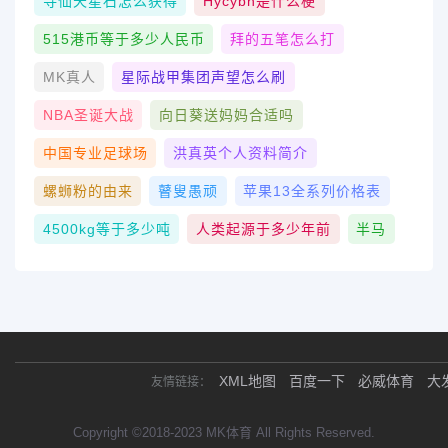
寻仙天星石怎么获得
Hycybh是什么梗
515港币等于多少人民币
拜的五笔怎么打
MK真人
星际战甲集团声望怎么刷
NBA圣诞大战
向日葵送妈妈合适吗
中国专业足球场
洪真英个人资料简介
螺蛳粉的由来
瞽叟愚顽
苹果13全系列价格表
4500kg等于多少吨
人类起源于多少年前
半马
XML地图
百度一下
必威体育
大
友情链接：
Copyright ©2018-2023 MK体育 All Rights Reserved.