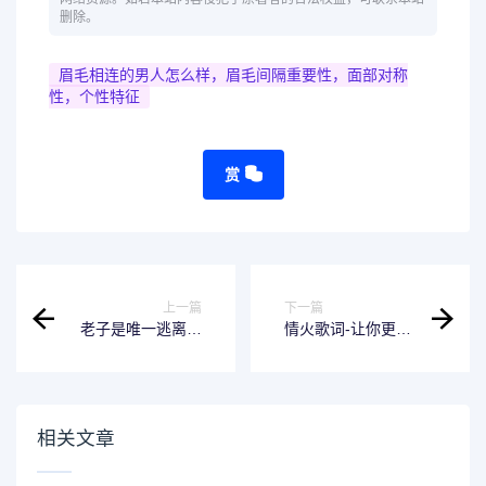
删除。
眉毛相连的男人怎么样，眉毛间隔重要性，面部对称
性，个性特征
赏
上一篇
下一篇
老子是唯一逃离地
情火歌词-让你更深
球的人-探索外星世
入了解这首歌曲
界的必备工具
相关文章