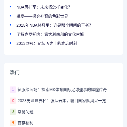
NBA再扩军：未来将怎样变化？
姚夏——探究神奇的色彩世界
2015年NBA总冠军：谁是那个瞬间的王者？
了解克罗托内：意大利南部的文化古城
2013欧冠：足坛历史上的难忘时刻
热门
1
征服绿茵场：探索MK体育国际足球盛事的辉煌传奇
2
2023男篮世界杯：强队云集，瞩目国家队风采一览
3
常见问题
4
首存福利