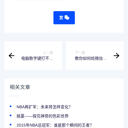
赏
上一篇
下一篇
电脑数字键打不出
教你如何给微信文
数字-解决方法
字加颜色-微信打字
怎么变颜色
相关文章
NBA再扩军：未来将怎样变化？
姚夏——探究神奇的色彩世界
2015年NBA总冠军：谁是那个瞬间的王者？