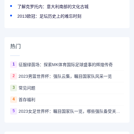
了解克罗托内：意大利南部的文化古城
2013欧冠：足坛历史上的难忘时刻
热门
1
征服绿茵场：探索MK体育国际足球盛事的辉煌传奇
2
2023男篮世界杯：强队云集，瞩目国家队风采一览
3
常见问题
4
首存福利
5
2023女足世界杯：瞩目国家队一览，哪些强队备受关注？