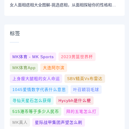
女人面相痣相大全图解-挑选痣相，从面相探秘你的性格和命运
标签
MK体育 - MK Sports
2023男篮世界杯
MK体育App
大连阿尔滨
上身瘦大腿粗的女人命运
SBV精英vs布雷达
1045爱情数字代表什么意思
叶召颖羽毛球
寻仙天星石怎么获得
Hycybh是什么梗
515港币等于多少人民币
拜的五笔怎么打
MK真人
星际战甲集团声望怎么刷