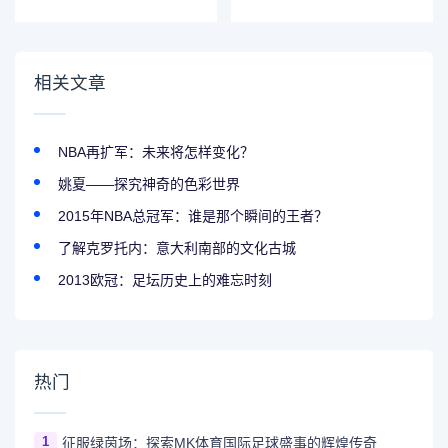
省的简称
用它们打造未来科
技？
相关文章
NBA再扩军：未来将怎样变化？
姚夏——探究神奇的色彩世界
2015年NBA总冠军：谁是那个瞬间的王者？
了解克罗托内：意大利南部的文化古城
2013欧冠：足坛历史上的难忘时刻
热门
1
征服绿茵场：探索MK体育国际足球盛事的辉煌传奇