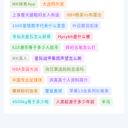
MK体育App
大连阿尔滨
上身瘦大腿粗的女人命运
SBV精英vs布雷达
1045爱情数字代表什么意思
叶召颖羽毛球
寻仙天星石怎么获得
Hycybh是什么梗
515港币等于多少人民币
拜的五笔怎么打
MK真人
星际战甲集团声望怎么刷
NBA圣诞大战
向日葵送妈妈合适吗
中国专业足球场
洪真英个人资料简介
螺蛳粉的由来
瞽叟愚顽
苹果13全系列价格表
4500kg等于多少吨
人类起源于多少年前
半马