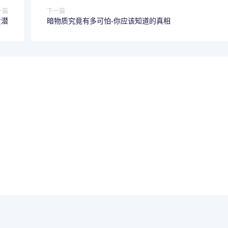
一篇
下一篇
黄潜
暗物质究竟有多可怕-你应该知道的真相