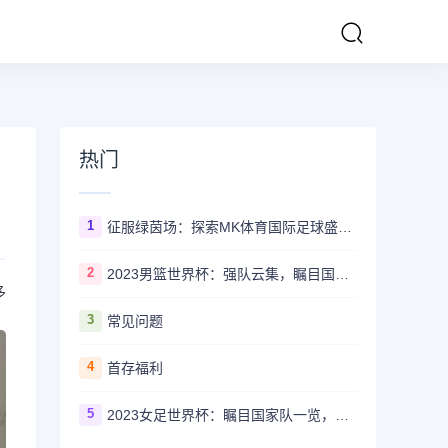
热门
1
征服绿茵场：探索MK体育国际足球盛事的辉煌传奇
2
2023男篮世界杯：强队云集，瞩目国家队风采一览
多
3
常见问题
4
首存福利
5
2023女足世界杯：瞩目国家队一览，哪些强队备受关注？