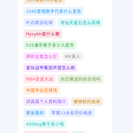
SBV精英vs布雷达
1045爱情数字代表什么意思
叶召颖羽毛球
寻仙天星石怎么获得
Hycybh是什么梗
515港币等于多少人民币
拜的五笔怎么打
MK真人
星际战甲集团声望怎么刷
NBA圣诞大战
向日葵送妈妈合适吗
中国专业足球场
洪真英个人资料简介
螺蛳粉的由来
瞽叟愚顽
苹果13全系列价格表
4500kg等于多少吨