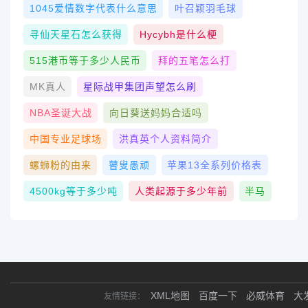
1045爱情数字代表什么意思
叶召颖羽毛球
寻仙天星石怎么获得
Hycybh是什么梗
515港币等于多少人民币
拜的五笔怎么打
MK真人
星际战甲集团声望怎么刷
NBA圣诞大战
向日葵送妈妈合适吗
中国专业足球场
洪真英个人资料简介
螺蛳粉的由来
瞽叟愚顽
苹果13全系列价格表
4500kg等于多少吨
人类起源于多少年前
半马
XML地图
百度一下
必威体育
大
友情链接：