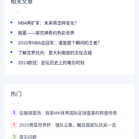
相关文章
NBA再扩军：未来将怎样变化？
姚夏——探究神奇的色彩世界
2015年NBA总冠军：谁是那个瞬间的王者？
了解克罗托内：意大利南部的文化古城
2013欧冠：足坛历史上的难忘时刻
热门
1
征服绿茵场：探索MK体育国际足球盛事的辉煌传奇
2
2023男篮世界杯：强队云集，瞩目国家队风采一览
3
常见问题