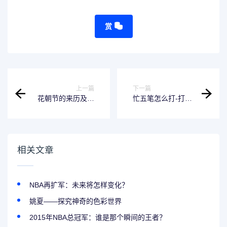
赏
上一篇
下一篇
花朝节的来历及意
忙五笔怎么打-打字
义-盛世繁华的传承
省时间的小技巧
相关文章
NBA再扩军：未来将怎样变化？
姚夏——探究神奇的色彩世界
2015年NBA总冠军：谁是那个瞬间的王者？