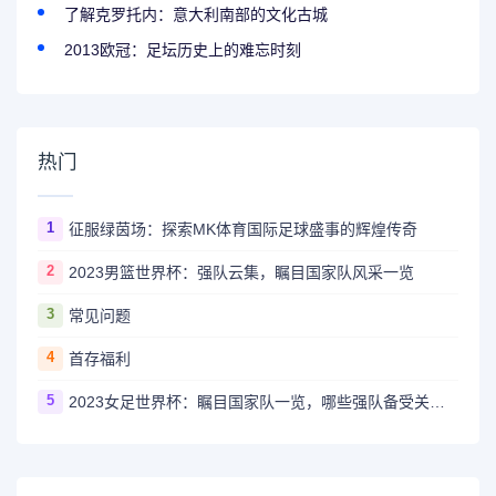
了解克罗托内：意大利南部的文化古城
2013欧冠：足坛历史上的难忘时刻
热门
1
征服绿茵场：探索MK体育国际足球盛事的辉煌传奇
2
2023男篮世界杯：强队云集，瞩目国家队风采一览
3
常见问题
4
首存福利
5
2023女足世界杯：瞩目国家队一览，哪些强队备受关注？