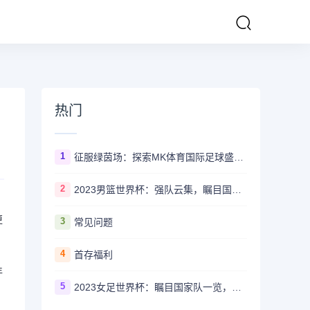
热门
1
征服绿茵场：探索MK体育国际足球盛事的辉煌传奇
2
2023男篮世界杯：强队云集，瞩目国家队风采一览
更
3
常见问题
4
首存福利
年
5
2023女足世界杯：瞩目国家队一览，哪些强队备受关注？