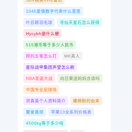
SBV精英vs布雷达
1045爱情数字代表什么意思
叶召颖羽毛球
寻仙天星石怎么获得
Hycybh是什么梗
515港币等于多少人民币
拜的五笔怎么打
MK真人
星际战甲集团声望怎么刷
NBA圣诞大战
向日葵送妈妈合适吗
中国专业足球场
洪真英个人资料简介
螺蛳粉的由来
瞽叟愚顽
苹果13全系列价格表
4500kg等于多少吨