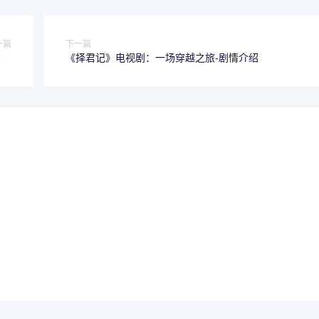
一篇
下一篇
读软
《择君记》电视剧：一场穿越之旅-剧情介绍
件