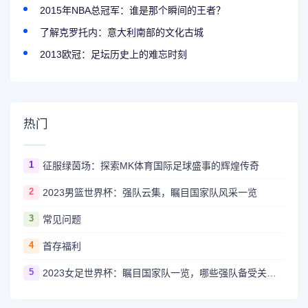
2015年NBA总冠军：谁是那个瞬间的王者？
了解克罗托内：意大利南部的文化古城
2013欧冠：足坛历史上的难忘时刻
热门
1
征服绿茵场：探索MK体育国际足球盛事的辉煌传奇
2
2023男篮世界杯：强队云集，瞩目国家队风采一览
3
常见问题
4
首存福利
5
2023女足世界杯：瞩目国家队一览，哪些强队备受关注？