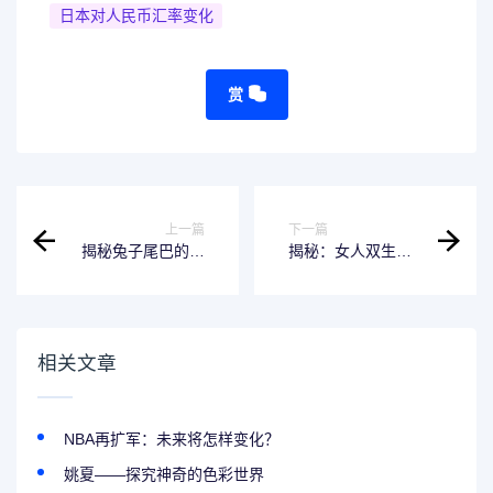
日本对人民币汇率变化
赏
上一篇
下一篇
揭秘兔子尾巴的作
揭秘：女人双生痣
用
的命运之谜
相关文章
NBA再扩军：未来将怎样变化？
姚夏——探究神奇的色彩世界