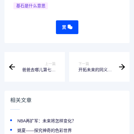
基石是什么意思
赏
上一篇
下一篇
爸爸去哪儿第七季
开拓未来的同义词-
最新软件推荐：旅
推荐一款高效软件
游必备神器
相关文章
NBA再扩军：未来将怎样变化？
姚夏——探究神奇的色彩世界