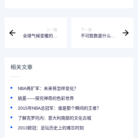
上一篇
下一篇
全球气候变暖的影
不可胜数是什么意
响与危害：为什么
思？
我们需要采取行
动？
相关文章
NBA再扩军：未来将怎样变化？
姚夏——探究神奇的色彩世界
2015年NBA总冠军：谁是那个瞬间的王者？
了解克罗托内：意大利南部的文化古城
2013欧冠：足坛历史上的难忘时刻