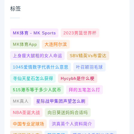
标签
MK体育 - MK Sports
2023男篮世界杯
MK体育App
大连阿尔滨
上身瘦大腿粗的女人命运
SBV精英vs布雷达
1045爱情数字代表什么意思
叶召颖羽毛球
寻仙天星石怎么获得
Hycybh是什么梗
515港币等于多少人民币
拜的五笔怎么打
MK真人
星际战甲集团声望怎么刷
NBA圣诞大战
向日葵送妈妈合适吗
中国专业足球场
洪真英个人资料简介