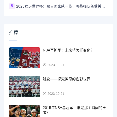
5
2023女足世界杯：瞩目国家队一览，哪些强队备受关注？
推荐
NBA再扩军：未来将怎样变化？
2023-10-21
姚夏——探究神奇的色彩世界
2023-10-21
2015年NBA总冠军：谁是那个瞬间的王
者？