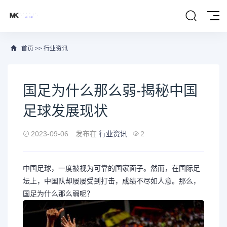
首页
>>
行业资讯
国足为什么那么弱-揭秘中国
足球发展现状
2023-09-06
发布在
行业资讯
2
中国足球，一度被视为可靠的国家面子。然而，在国际足
坛上，中国队却屡屡受到打击，成绩不尽如人意。那么，
国足为什么那么弱呢？