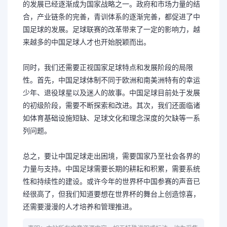
的发展已经逐渐成为国家战略之一。政府和市场力量的结
合，产业链条的完善，青训体系的逐渐完善，都促进了中
国足球的发展。足球联赛的改革带来了一定的影响力，越
来越多的中国足球人才也开始脱颖而出。
同时，我们还需要正视国家足球特点和发展阶段的局限
性。首先，中国足球体制不同于欧洲和南美洲特有的幸运
少年、退役球星以及迷人的故事。中国足球目前处于发展
的初级阶段，需要不断探索和改进。其次，我们还面临诸
如体育基础设施短缺、足球文化和理念深度的欠缺等一系
列问题。
总之，要让中国足球走出困境，需要国家乃至社会各界的
力量与支持。中国足球需要长期的耕耘和积累，需要系统
性和持续性的建设。或许今年的世界杯中国参赛的声音已
经很高了，但我们知道要想在世界杯的舞台上创造惊喜，
还需要漫漫的人才培养和管理推进。