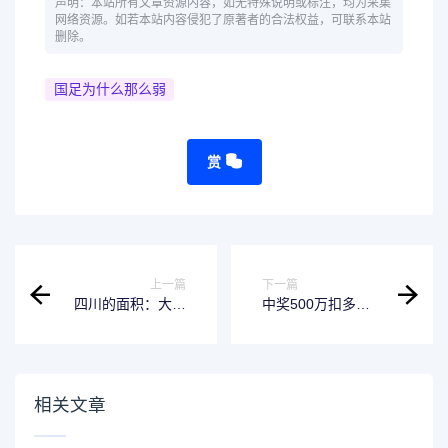
声明：本站所有文章资源内容，如无特殊说明或标注，均为采集
网络资源。如若本站内容侵犯了原著者的合法权益，可联系本站
删除。
国足为什么那么弱
赏
上一篇
下一篇
四川的面积：大到
中奖500万扣多少
令人惊叹，小到令
个人所得税-详解
人发指
相关文章