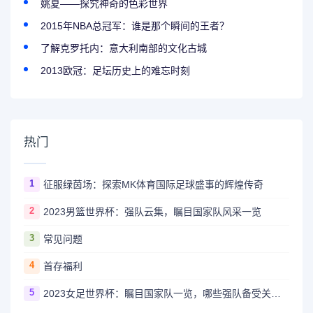
姚夏——探究神奇的色彩世界
2015年NBA总冠军：谁是那个瞬间的王者？
了解克罗托内：意大利南部的文化古城
2013欧冠：足坛历史上的难忘时刻
热门
1
征服绿茵场：探索MK体育国际足球盛事的辉煌传奇
2
2023男篮世界杯：强队云集，瞩目国家队风采一览
3
常见问题
4
首存福利
5
2023女足世界杯：瞩目国家队一览，哪些强队备受关注？