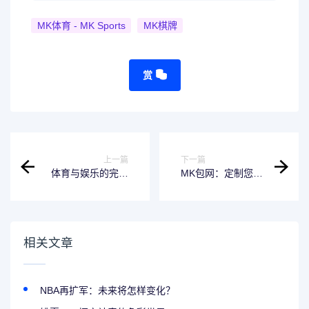
MK体育 - MK Sports
MK棋牌
赏
上一篇
下一篇
体育与娱乐的完美
MK包网：定制您的
融合：MK全站引领
个性化娱乐体验
您进入全新体验
相关文章
NBA再扩军：未来将怎样变化？