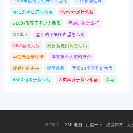
1045爱情数字代表什么意思
叶召颖羽毛球
寻仙天星石怎么获得
Hycybh是什么梗
515港币等于多少人民币
拜的五笔怎么打
MK真人
星际战甲集团声望怎么刷
NBA圣诞大战
向日葵送妈妈合适吗
中国专业足球场
洪真英个人资料简介
螺蛳粉的由来
瞽叟愚顽
苹果13全系列价格表
4500kg等于多少吨
人类起源于多少年前
半马
XML地图
百度一下
必威体育
大
友情链接：