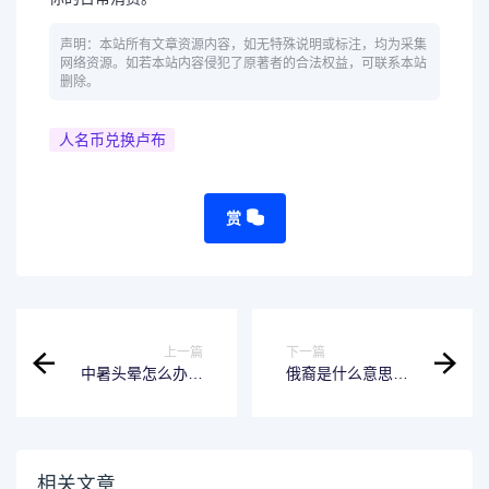
声明：本站所有文章资源内容，如无特殊说明或标注，均为采集
网络资源。如若本站内容侵犯了原著者的合法权益，可联系本站
删除。
人名币兑换卢布
赏
上一篇
下一篇
中暑头晕怎么办最
俄裔是什么意思：
快最有效-教你用一
探寻俄罗斯血统的
款App应对中暑头
神秘密码
昏
相关文章