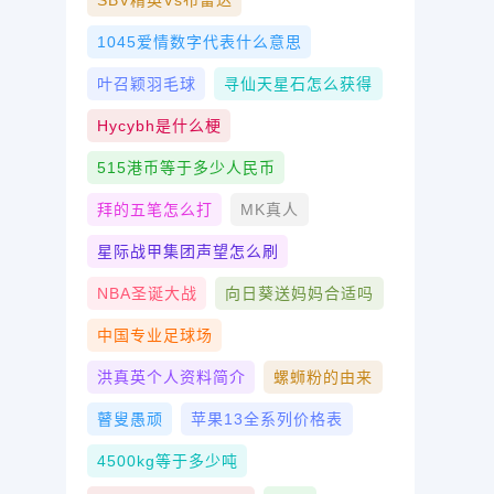
SBV精英vs布雷达
1045爱情数字代表什么意思
叶召颖羽毛球
寻仙天星石怎么获得
Hycybh是什么梗
515港币等于多少人民币
拜的五笔怎么打
MK真人
星际战甲集团声望怎么刷
NBA圣诞大战
向日葵送妈妈合适吗
中国专业足球场
洪真英个人资料简介
螺蛳粉的由来
瞽叟愚顽
苹果13全系列价格表
4500kg等于多少吨