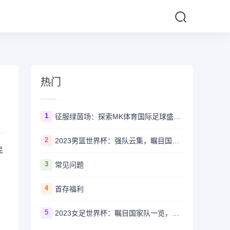
热门
1
征服绿茵场：探索MK体育国际足球盛事的辉煌传奇
2
2023男篮世界杯：强队云集，瞩目国家队风采一览
民
3
常见问题
4
首存福利
5
2023女足世界杯：瞩目国家队一览，哪些强队备受关注？