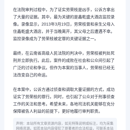
在法院审判过程中，为了证实劳荣枝是凶手，公诉方拿出
了大量的证据。其中，最为关键的是鑫乾盛大酒店监控录
像。录像显示，2013年3月19日，劳荣枝曾和亲生父母入
住鑫乾盛大酒店，并于当晚离开，其父母之后遭遇不幸。
监控录像成为了劳荣枝被定罪的关键证据之一。
最终，在云南省高级人民法院的判决中，劳荣枝被判处死
刑并立即执行。此后，案件的成败在社会和公众间引起了
广泛的讨论和争议。但作为本案的当事人，劳荣枝已经无
法改变自己的命运。
在本案中，公诉方通过侦查和调取大量证据的方式，成功
证实了劳荣枝的罪行。同时，也引起了公众对于刑事侦查
工作的关注和思考。希望未来，各地司法机关能够在充分
保障被告人利益的前提下，更好地履行审判职责。
声明：本站所有文章资源内容，如无特殊说明或标注，均为采集
网络资源。如若本站内容侵犯了原著者的合法权益，可联系本站