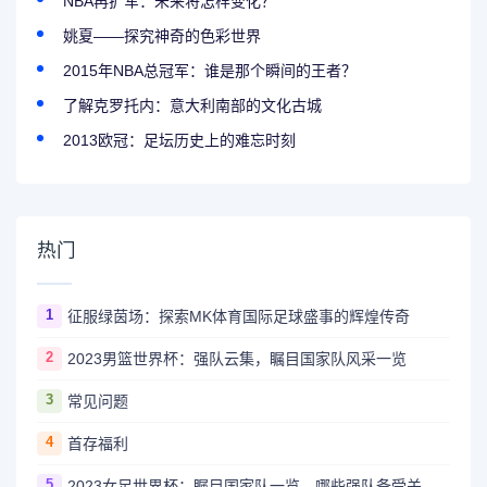
NBA再扩军：未来将怎样变化？
姚夏——探究神奇的色彩世界
2015年NBA总冠军：谁是那个瞬间的王者？
了解克罗托内：意大利南部的文化古城
2013欧冠：足坛历史上的难忘时刻
热门
1
征服绿茵场：探索MK体育国际足球盛事的辉煌传奇
2
2023男篮世界杯：强队云集，瞩目国家队风采一览
3
常见问题
4
首存福利
5
2023女足世界杯：瞩目国家队一览，哪些强队备受关注？