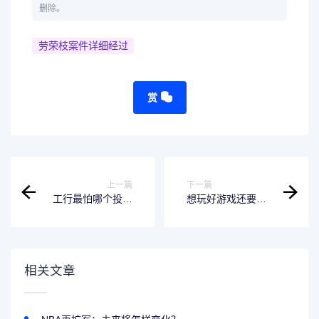
删除。
劳荣枝案件详细经过
赏
上一篇
下一篇
工行最怕哪个投诉
想玩好游戏还要省
电话-投诉热线大揭
电？1660功耗为你
秘
解忧！
相关文章