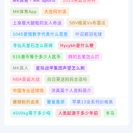
MK体育 - MK Sports
2023男篮世界杯
MK体育App
大连阿尔滨
上身瘦大腿粗的女人命运
SBV精英vs布雷达
1045爱情数字代表什么意思
叶召颖羽毛球
寻仙天星石怎么获得
Hycybh是什么梗
515港币等于多少人民币
拜的五笔怎么打
MK真人
星际战甲集团声望怎么刷
NBA圣诞大战
向日葵送妈妈合适吗
中国专业足球场
洪真英个人资料简介
螺蛳粉的由来
瞽叟愚顽
苹果13全系列价格表
4500kg等于多少吨
人类起源于多少年前
半马