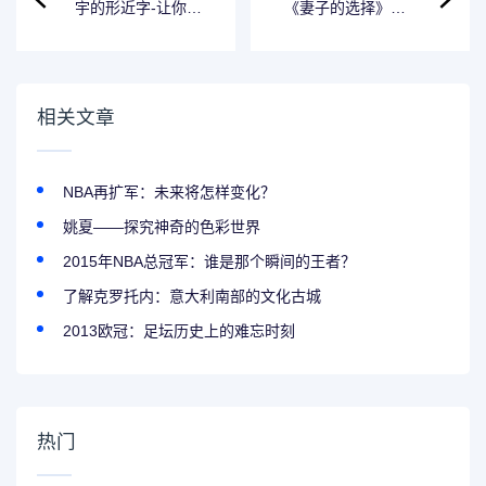
宇的形近字-让你了
《妻子的选择》：
解宇宙中不同的
决策困难的故事-剧
“宇”
情分集介绍
相关文章
NBA再扩军：未来将怎样变化？
姚夏——探究神奇的色彩世界
2015年NBA总冠军：谁是那个瞬间的王者？
了解克罗托内：意大利南部的文化古城
2013欧冠：足坛历史上的难忘时刻
热门