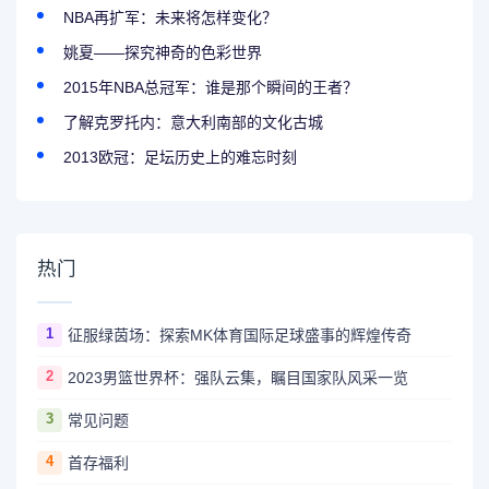
NBA再扩军：未来将怎样变化？
姚夏——探究神奇的色彩世界
2015年NBA总冠军：谁是那个瞬间的王者？
了解克罗托内：意大利南部的文化古城
2013欧冠：足坛历史上的难忘时刻
热门
1
征服绿茵场：探索MK体育国际足球盛事的辉煌传奇
2
2023男篮世界杯：强队云集，瞩目国家队风采一览
3
常见问题
4
首存福利