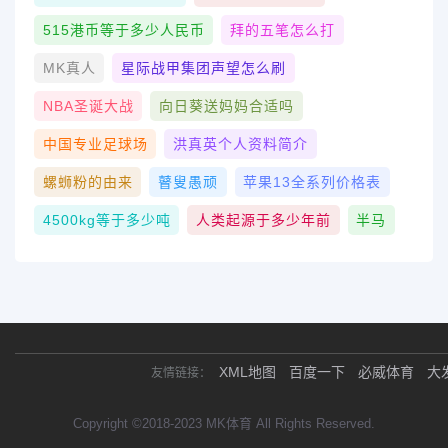
515港币等于多少人民币
拜的五笔怎么打
MK真人
星际战甲集团声望怎么刷
NBA圣诞大战
向日葵送妈妈合适吗
中国专业足球场
洪真英个人资料简介
螺蛳粉的由来
瞽叟愚顽
苹果13全系列价格表
4500kg等于多少吨
人类起源于多少年前
半马
XML地图
百度一下
必威体育
大
友情链接：
Copyright ©2018-2023 MK体育 All Rights Reserved.