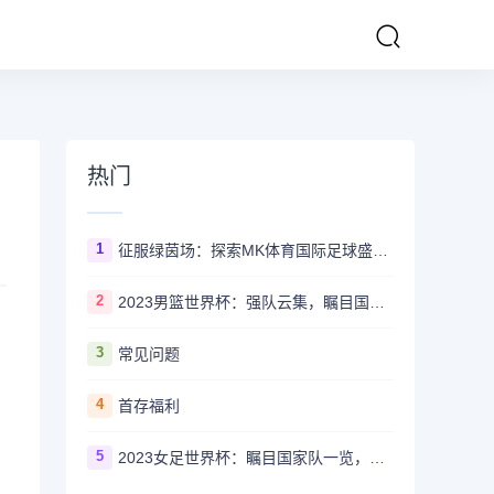
热门
1
征服绿茵场：探索MK体育国际足球盛事的辉煌传奇
2
2023男篮世界杯：强队云集，瞩目国家队风采一览
3
常见问题
4
首存福利
5
2023女足世界杯：瞩目国家队一览，哪些强队备受关注？