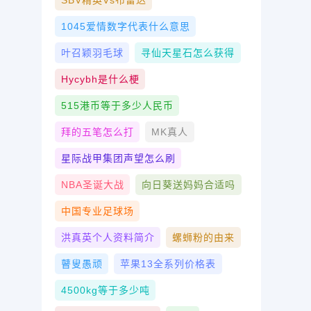
SBV精英vs布雷达
1045爱情数字代表什么意思
叶召颖羽毛球
寻仙天星石怎么获得
Hycybh是什么梗
515港币等于多少人民币
拜的五笔怎么打
MK真人
星际战甲集团声望怎么刷
NBA圣诞大战
向日葵送妈妈合适吗
中国专业足球场
洪真英个人资料简介
螺蛳粉的由来
瞽叟愚顽
苹果13全系列价格表
4500kg等于多少吨