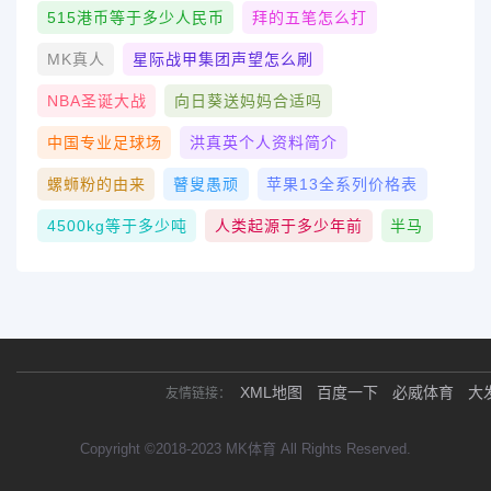
515港币等于多少人民币
拜的五笔怎么打
MK真人
星际战甲集团声望怎么刷
NBA圣诞大战
向日葵送妈妈合适吗
中国专业足球场
洪真英个人资料简介
螺蛳粉的由来
瞽叟愚顽
苹果13全系列价格表
4500kg等于多少吨
人类起源于多少年前
半马
XML地图
百度一下
必威体育
大
友情链接：
Copyright ©2018-2023 MK体育 All Rights Reserved.