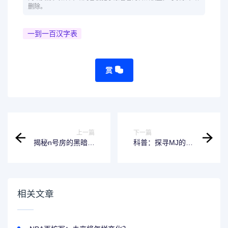
删除。
一到一百汉字表
赏
上一篇
下一篇
揭秘n号房的黑暗内
科普：探寻MJ的真
幕-你知道他们干了
正含义
些啥吗？
相关文章