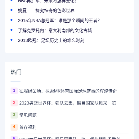
NBA再扩军：未来将怎样变化？
姚夏——探究神奇的色彩世界
2015年NBA总冠军：谁是那个瞬间的王者？
了解克罗托内：意大利南部的文化古城
2013欧冠：足坛历史上的难忘时刻
热门
1
征服绿茵场：探索MK体育国际足球盛事的辉煌传奇
2
2023男篮世界杯：强队云集，瞩目国家队风采一览
3
常见问题
4
首存福利
5