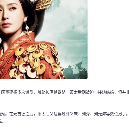
，因窦建德多次谋反，最终被唐朝诛杀。萧太后则被迫与楼煊结婚，但并
婚姻。在元吉德之后，萧太后又迎娶过刘义庆、刘秀、刘元海等数位男子
亲。