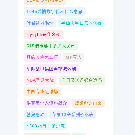
SBV精英vs布雷达
1045爱情数字代表什么意思
叶召颖羽毛球
寻仙天星石怎么获得
Hycybh是什么梗
515港币等于多少人民币
拜的五笔怎么打
MK真人
星际战甲集团声望怎么刷
NBA圣诞大战
向日葵送妈妈合适吗
中国专业足球场
洪真英个人资料简介
螺蛳粉的由来
瞽叟愚顽
苹果13全系列价格表
4500kg等于多少吨