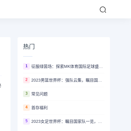
热门
1
征服绿茵场：探索MK体育国际足球盛事的辉煌传奇
2
2023男篮世界杯：强队云集，瞩目国家队风采一览
秘
3
常见问题
4
首存福利
5
2023女足世界杯：瞩目国家队一览，哪些强队备受关注？