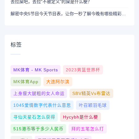
去拉屎吧，去拉“不被定义”的屎是什么梗？
解密中央5节目今天节目表，让你一秒了解今晚有哪些精彩节目
标签
MK体育 - MK Sports
2023男篮世界杯
MK体育App
大连阿尔滨
上身瘦大腿粗的女人命运
SBV精英vs布雷达
1045爱情数字代表什么意思
叶召颖羽毛球
寻仙天星石怎么获得
Hycybh是什么梗
515港币等于多少人民币
拜的五笔怎么打