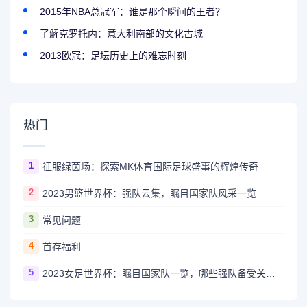
2015年NBA总冠军：谁是那个瞬间的王者？
了解克罗托内：意大利南部的文化古城
2013欧冠：足坛历史上的难忘时刻
热门
1
征服绿茵场：探索MK体育国际足球盛事的辉煌传奇
2
2023男篮世界杯：强队云集，瞩目国家队风采一览
3
常见问题
4
首存福利
5
2023女足世界杯：瞩目国家队一览，哪些强队备受关注？