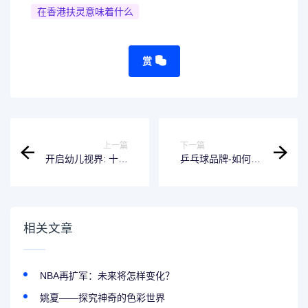
在香港扶灵意味着什么
赏
上一篇
下一篇
开启幼儿视界: 十部
乒乓球品牌-如何选
必看的动画片
择适合自己的品
牌？
相关文章
NBA再扩军：未来将怎样变化？
姚夏——探究神奇的色彩世界