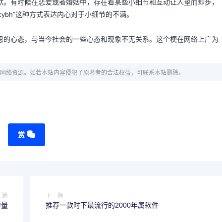
的幽默。有时候在恋爱或者婚姻中，存在着某些小细节和互动让人望而却步，
ybh”这种方式表达内心对于小细节的不满。
好意思的心态，与当今社会的一些心态和现象不无关系。这个梗在网络上广为
网络资源。如若本站内容侵犯了原著者的合法权益，可联系本站删除。
赏
一篇
下一篇
力量
推荐一款时下最流行的2000年属软件