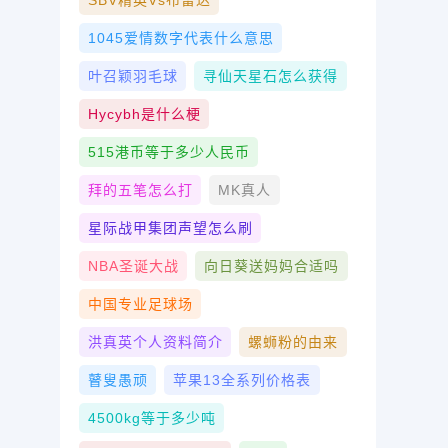
SBV精英vs布雷达
1045爱情数字代表什么意思
叶召颖羽毛球
寻仙天星石怎么获得
Hycybh是什么梗
515港币等于多少人民币
拜的五笔怎么打
MK真人
星际战甲集团声望怎么刷
NBA圣诞大战
向日葵送妈妈合适吗
中国专业足球场
洪真英个人资料简介
螺蛳粉的由来
瞽叟愚顽
苹果13全系列价格表
4500kg等于多少吨