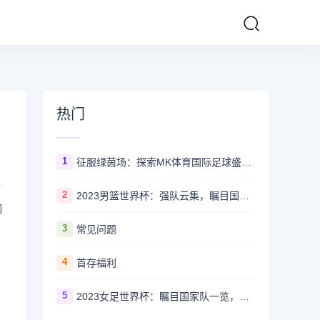
热门
1
征服绿茵场：探索MK体育国际足球盛事的辉煌传奇
2
2023男篮世界杯：强队云集，瞩目国家队风采一览
们
3
常见问题
4
首存福利
5
2023女足世界杯：瞩目国家队一览，哪些强队备受关注？