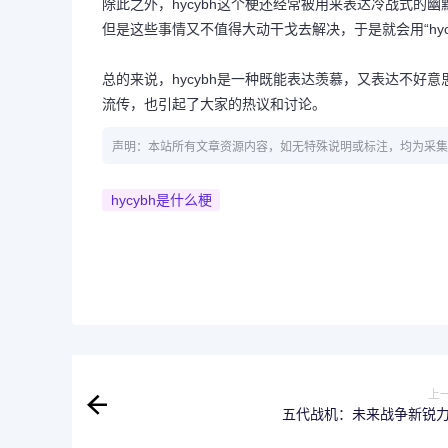
除此之外，hycybh这个梗还经常被用来表达冷战式
但是这些事情又不值得大动干戈去解决，于是就会用“hyc
总的来说，hycybh是一种既能表达羡慕，又表达不
流传，也引起了大家的热议和讨论。
声明：本站所有文章资源内容，如无特殊说明或标注，均为采集
hycybh是什么梗
上
五代战机：未来战争新锐