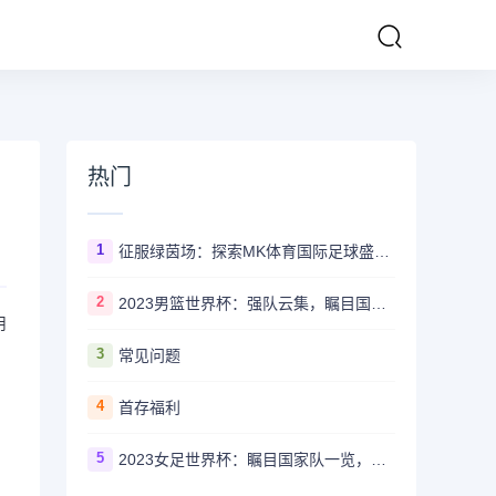
热门
1
征服绿茵场：探索MK体育国际足球盛事的辉煌传奇
2
2023男篮世界杯：强队云集，瞩目国家队风采一览
用
3
常见问题
4
首存福利
5
2023女足世界杯：瞩目国家队一览，哪些强队备受关注？