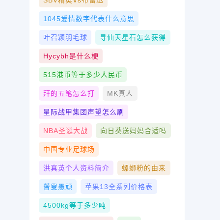
SBV精英vs布雷达
1045爱情数字代表什么意思
叶召颖羽毛球
寻仙天星石怎么获得
Hycybh是什么梗
515港币等于多少人民币
拜的五笔怎么打
MK真人
星际战甲集团声望怎么刷
NBA圣诞大战
向日葵送妈妈合适吗
中国专业足球场
洪真英个人资料简介
螺蛳粉的由来
瞽叟愚顽
苹果13全系列价格表
4500kg等于多少吨