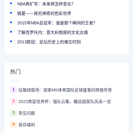
NBA再扩军：未来将怎样变化？
姚夏——探究神奇的色彩世界
2015年NBA总冠军：谁是那个瞬间的王者？
了解克罗托内：意大利南部的文化古城
2013欧冠：足坛历史上的难忘时刻
热门
1
征服绿茵场：探索MK体育国际足球盛事的辉煌传奇
2
2023男篮世界杯：强队云集，瞩目国家队风采一览
3
常见问题
4
首存福利