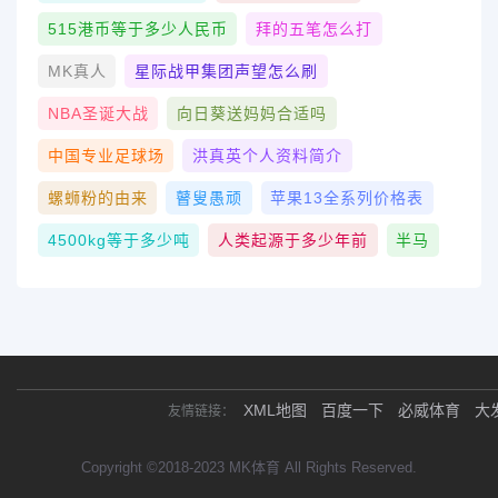
515港币等于多少人民币
拜的五笔怎么打
MK真人
星际战甲集团声望怎么刷
NBA圣诞大战
向日葵送妈妈合适吗
中国专业足球场
洪真英个人资料简介
螺蛳粉的由来
瞽叟愚顽
苹果13全系列价格表
4500kg等于多少吨
人类起源于多少年前
半马
XML地图
百度一下
必威体育
大
友情链接：
Copyright ©2018-2023 MK体育 All Rights Reserved.