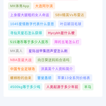
MK体育App
大连阿尔滨
上身瘦大腿粗的女人命运
SBV精英vs布雷达
1045爱情数字代表什么意思
叶召颖羽毛球
寻仙天星石怎么获得
Hycybh是什么梗
515港币等于多少人民币
拜的五笔怎么打
MK真人
星际战甲集团声望怎么刷
NBA圣诞大战
向日葵送妈妈合适吗
中国专业足球场
洪真英个人资料简介
螺蛳粉的由来
瞽叟愚顽
苹果13全系列价格表
4500kg等于多少吨
人类起源于多少年前
半马