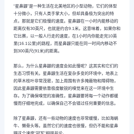
“星鼻鼹”是一种生活在北美地区的小型动物，它们的体型
十分微小，只有人类手掌大小，但却具备极为突出的特
点，那就是它们极慢的速度。星鼻鼹在一小时内能移动的
距离仅有30英尺，也就是约合9.1米。这意味着，如果你和
它比赛，以一般人行走的速度，在1小时内你能走完10英
里(16.1公里)的路程，而星鼻鼹只能在同一时间内移动不
到300英尺(91米)的距离。
那么，为什么星鼻鼹的速度会如此慢呢？这其实和它们的
生态习惯有关。星鼻鼹生活在复杂多变的环境中，地表上
的草木枝叶非常茂密，加上周围有许多掩蔽物和障碍物，
因此星鼻鼹需要依靠极度敏锐的嗅觉来在这一环境中生
存。为了确保嗅觉的准确性，星鼻鼹要将每一个动作都缓
慢而仔细地完成，以确保自己不会错过任何重要的信息。
除了星鼻鼹，还有一些动物的速度也非常缓慢，比如海蜗
牛、懒骨头等。虽然它们的速度也很慢，但仍不能和星鼻
鼹这个速度“冠军”相提并论。