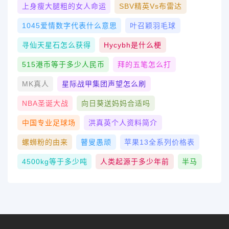
上身瘦大腿粗的女人命运
SBV精英vs布雷达
1045爱情数字代表什么意思
叶召颖羽毛球
寻仙天星石怎么获得
Hycybh是什么梗
515港币等于多少人民币
拜的五笔怎么打
MK真人
星际战甲集团声望怎么刷
NBA圣诞大战
向日葵送妈妈合适吗
中国专业足球场
洪真英个人资料简介
螺蛳粉的由来
瞽叟愚顽
苹果13全系列价格表
4500kg等于多少吨
人类起源于多少年前
半马