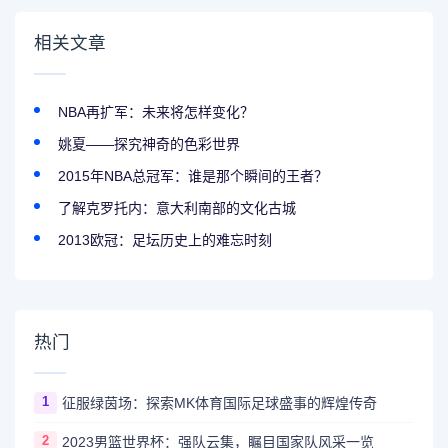
相关文章
NBA再扩军：未来将怎样变化？
姚夏——探究神奇的色彩世界
2015年NBA总冠军：谁是那个瞬间的王者？
了解克罗托内：意大利南部的文化古城
2013欧冠：足坛历史上的难忘时刻
热门
1
征服绿茵场：探索MK体育国际足球盛事的辉煌传奇
2
2023男篮世界杯：强队云集，瞩目国家队风采一览