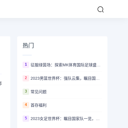
热门
1
征服绿茵场：探索MK体育国际足球盛事的辉煌传奇
2
2023男篮世界杯：强队云集，瞩目国家队风采一览
那
3
常见问题
4
首存福利
5
2023女足世界杯：瞩目国家队一览，哪些强队备受关注？