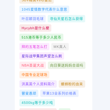
SBV精英vs布雷达
1045爱情数字代表什么意思
叶召颖羽毛球
寻仙天星石怎么获得
Hycybh是什么梗
515港币等于多少人民币
拜的五笔怎么打
MK真人
星际战甲集团声望怎么刷
NBA圣诞大战
向日葵送妈妈合适吗
中国专业足球场
洪真英个人资料简介
螺蛳粉的由来
瞽叟愚顽
苹果13全系列价格表
4500kg等于多少吨