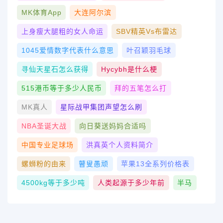
MK体育App
大连阿尔滨
上身瘦大腿粗的女人命运
SBV精英vs布雷达
1045爱情数字代表什么意思
叶召颖羽毛球
寻仙天星石怎么获得
Hycybh是什么梗
515港币等于多少人民币
拜的五笔怎么打
MK真人
星际战甲集团声望怎么刷
NBA圣诞大战
向日葵送妈妈合适吗
中国专业足球场
洪真英个人资料简介
螺蛳粉的由来
瞽叟愚顽
苹果13全系列价格表
4500kg等于多少吨
人类起源于多少年前
半马