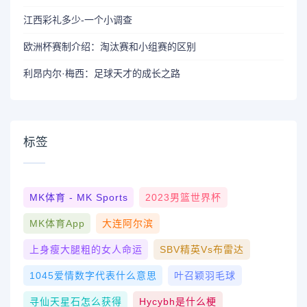
江西彩礼多少-一个小调查
欧洲杯赛制介绍：淘汰赛和小组赛的区别
利昂内尔·梅西：足球天才的成长之路
标签
MK体育 - MK Sports
2023男篮世界杯
MK体育App
大连阿尔滨
上身瘦大腿粗的女人命运
SBV精英vs布雷达
1045爱情数字代表什么意思
叶召颖羽毛球
寻仙天星石怎么获得
Hycybh是什么梗