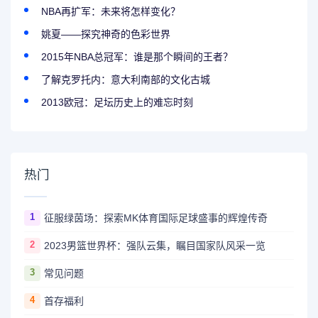
NBA再扩军：未来将怎样变化？
姚夏——探究神奇的色彩世界
2015年NBA总冠军：谁是那个瞬间的王者？
了解克罗托内：意大利南部的文化古城
2013欧冠：足坛历史上的难忘时刻
热门
1
征服绿茵场：探索MK体育国际足球盛事的辉煌传奇
2
2023男篮世界杯：强队云集，瞩目国家队风采一览
3
常见问题
4
首存福利