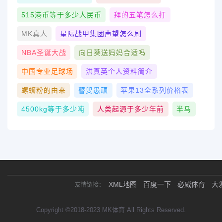
515港币等于多少人民币
拜的五笔怎么打
MK真人
星际战甲集团声望怎么刷
NBA圣诞大战
向日葵送妈妈合适吗
中国专业足球场
洪真英个人资料简介
螺蛳粉的由来
瞽叟愚顽
苹果13全系列价格表
4500kg等于多少吨
人类起源于多少年前
半马
XML地图
百度一下
必威体育
大
友情链接：
Copyright ©2018-2023 MK体育 All Rights Reserved.