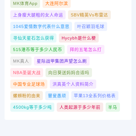
MK体育App
大连阿尔滨
上身瘦大腿粗的女人命运
SBV精英vs布雷达
1045爱情数字代表什么意思
叶召颖羽毛球
寻仙天星石怎么获得
Hycybh是什么梗
515港币等于多少人民币
拜的五笔怎么打
MK真人
星际战甲集团声望怎么刷
NBA圣诞大战
向日葵送妈妈合适吗
中国专业足球场
洪真英个人资料简介
螺蛳粉的由来
瞽叟愚顽
苹果13全系列价格表
4500kg等于多少吨
人类起源于多少年前
半马