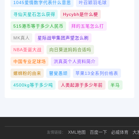
1045爱情数字代表什么意思
叶召颖羽毛球
寻仙天星石怎么获得
Hycybh是什么梗
515港币等于多少人民币
拜的五笔怎么打
MK真人
星际战甲集团声望怎么刷
NBA圣诞大战
向日葵送妈妈合适吗
中国专业足球场
洪真英个人资料简介
螺蛳粉的由来
瞽叟愚顽
苹果13全系列价格表
4500kg等于多少吨
人类起源于多少年前
半马
XML地图
百度一下
必威体育
大
友情链接：