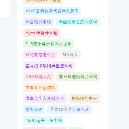
SBV精英vs布雷达
1045爱情数字代表什么意思
叶召颖羽毛球
寻仙天星石怎么获得
Hycybh是什么梗
515港币等于多少人民币
拜的五笔怎么打
MK真人
星际战甲集团声望怎么刷
NBA圣诞大战
向日葵送妈妈合适吗
中国专业足球场
洪真英个人资料简介
螺蛳粉的由来
瞽叟愚顽
苹果13全系列价格表
4500kg等于多少吨