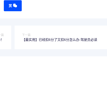
赏
一篇
下一篇
秘！
【最实用】已经扣6分了又扣6分怎么办-驾驶员必读