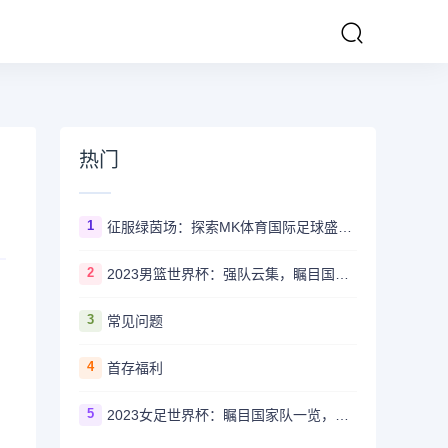
热门
1
征服绿茵场：探索MK体育国际足球盛事的辉煌传奇
2
2023男篮世界杯：强队云集，瞩目国家队风采一览
3
常见问题
4
首存福利
5
2023女足世界杯：瞩目国家队一览，哪些强队备受关注？