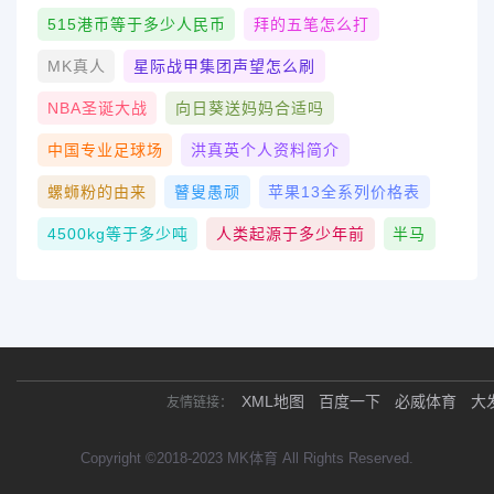
515港币等于多少人民币
拜的五笔怎么打
MK真人
星际战甲集团声望怎么刷
NBA圣诞大战
向日葵送妈妈合适吗
中国专业足球场
洪真英个人资料简介
螺蛳粉的由来
瞽叟愚顽
苹果13全系列价格表
4500kg等于多少吨
人类起源于多少年前
半马
XML地图
百度一下
必威体育
大
友情链接：
Copyright ©2018-2023 MK体育 All Rights Reserved.