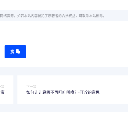
网络资源。如若本站内容侵犯了原著者的合法权益，可联系本站删除。
赏
一篇
下一篇
健康
如何让计算机不再叮咛叫唤？-叮咛的意思