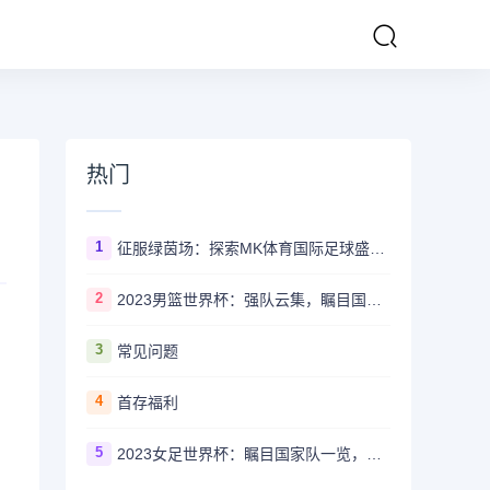
热门
1
征服绿茵场：探索MK体育国际足球盛事的辉煌传奇
2
2023男篮世界杯：强队云集，瞩目国家队风采一览
3
常见问题
4
首存福利
5
2023女足世界杯：瞩目国家队一览，哪些强队备受关注？