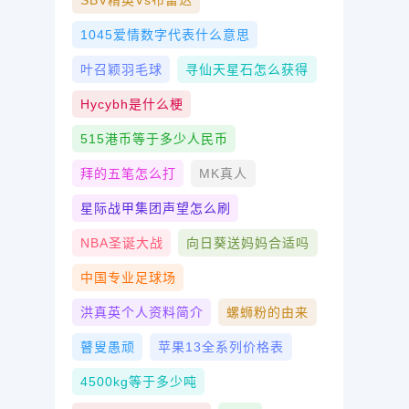
SBV精英vs布雷达
1045爱情数字代表什么意思
叶召颖羽毛球
寻仙天星石怎么获得
Hycybh是什么梗
515港币等于多少人民币
拜的五笔怎么打
MK真人
星际战甲集团声望怎么刷
NBA圣诞大战
向日葵送妈妈合适吗
中国专业足球场
洪真英个人资料简介
螺蛳粉的由来
瞽叟愚顽
苹果13全系列价格表
4500kg等于多少吨