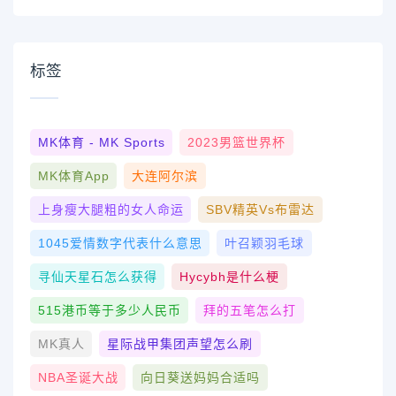
标签
MK体育 - MK Sports
2023男篮世界杯
MK体育App
大连阿尔滨
上身瘦大腿粗的女人命运
SBV精英vs布雷达
1045爱情数字代表什么意思
叶召颖羽毛球
寻仙天星石怎么获得
Hycybh是什么梗
515港币等于多少人民币
拜的五笔怎么打
MK真人
星际战甲集团声望怎么刷
NBA圣诞大战
向日葵送妈妈合适吗