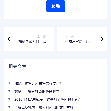
赏
上一篇
下一篇
揭秘国家为何不抓
利物浦官网：红军
七色组织
球迷交流与球队资
讯的最佳平台
相关文章
NBA再扩军：未来将怎样变化？
姚夏——探究神奇的色彩世界
2015年NBA总冠军：谁是那个瞬间的王者？
了解克罗托内：意大利南部的文化古城